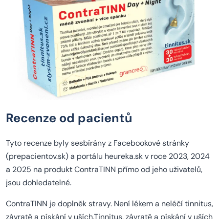
Recenze od pacientů
Tyto recenze byly sesbírány z Facebookové stránky
(prepacientov.sk) a portálu heureka.sk v roce 2023, 2024
a 2025 na produkt ContraTINN přímo od jeho uživatelů,
jsou dohledatelné.
ContraTINN je doplněk stravy. Není lékem a neléčí tinnitus,
závratě a pískání v uších.Tinnitus, závratě a pískání v uších