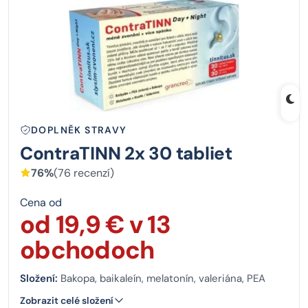
DOPLNĚK STRAVY
ContraTINN 2x 30 tabliet
76%
(76 recenzí)
Cena od
od 19,9 € v 13
obchodoch
Složení:
Bakopa, baikaleín, melatonín, valeriána, PEA
Zobrazit celé složení