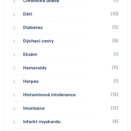
(1)
Chronická únava
(10)
Děti
(5)
Diabetes
(6)
Dýchací cesty
(1)
Ekzém
(11)
Hemoroidy
(1)
Herpes
(13)
Histaminová intolerance
(12)
Imunizace
(4)
Infarkt myokardu