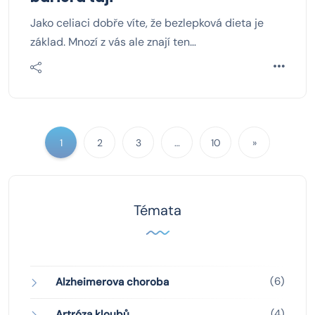
Jako celiaci dobře víte, že bezlepková dieta je
základ. Mnozí z vás ale znají ten…
1
2
3
…
10
»
Témata
(6)
Alzheimerova choroba
(4)
Artróza kloubů