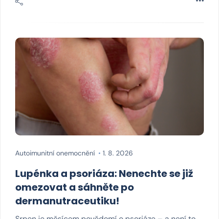
Autoimunitní onemocnění
1. 8. 2026
Lupénka a psoriáza: Nenechte se již
omezovat a sáhněte po
dermanutraceutiku!
Srpen je měsícem povědomí o psoriáze – a není to