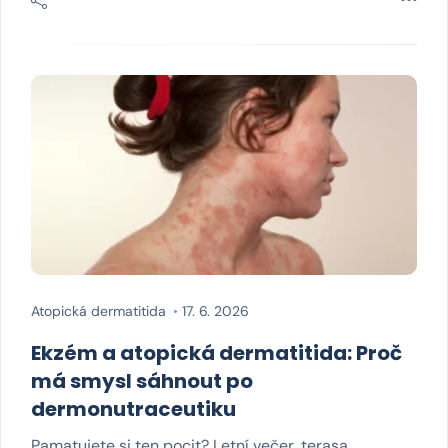
Atopická dermatitida
17. 6. 2026
Ekzém a atopická dermatitida: Proč
má smysl sáhnout po
dermonutraceutiku
Pamatujete si ten pocit? Letní večer, terasa,