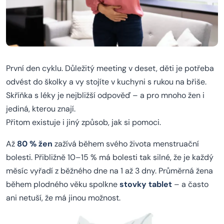
První den cyklu. Důležitý meeting v deset, děti je potřeba
odvést do školky a vy stojíte v kuchyni s rukou na břiše.
Skříňka s léky je nejbližší odpověď – a pro mnoho žen i
jediná, kterou znají.
Přitom existuje i jiný způsob, jak si pomoci.
Až
80 % žen
zažívá během svého života menstruační
bolesti. Přibližně 10–15 % má bolesti tak silné, že je každý
měsíc vyřadí z běžného dne na 1 až 3 dny. Průměrná žena
během plodného věku spolkne
stovky tablet
– a často
ani netuší, že má jinou možnost.