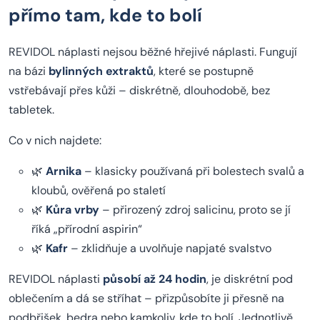
přímo tam, kde to bolí
REVIDOL náplasti nejsou běžné hřejivé náplasti. Fungují
na bázi
bylinných extraktů
, které se postupně
vstřebávají přes kůži – diskrétně, dlouhodobě, bez
tabletek.
Co v nich najdete:
🌿
Arnika
– klasicky používaná při bolestech svalů a
kloubů, ověřená po staletí
🌿
Kůra vrby
– přirozený zdroj salicinu, proto se jí
říká „přírodní aspirin“
🌿
Kafr
– zklidňuje a uvolňuje napjaté svalstvo
REVIDOL náplasti
působí až 24 hodin
, je diskrétní pod
oblečením a dá se stříhat – přizpůsobíte ji přesně na
podbřišek, bedra nebo kamkoliv, kde to bolí. Jednotlivě