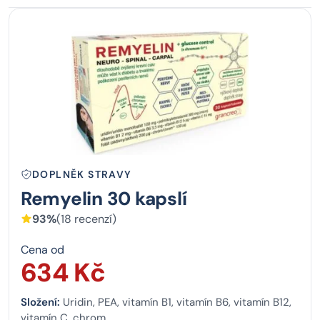
DOPLNĚK STRAVY
Remyelin 30 kapslí
93%
(18 recenzí)
Cena od
634 Kč
Složení:
Uridin, PEA, vitamín B1, vitamín B6, vitamín B12,
vitamín C, chrom