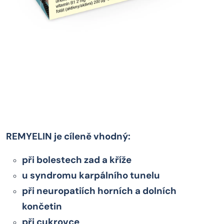
REMYELIN je cíleně vhodný:
při bolestech zad a kříže
u syndromu karpálního tunelu
při neuropatiích horních a dolních
končetin
při cukrovce