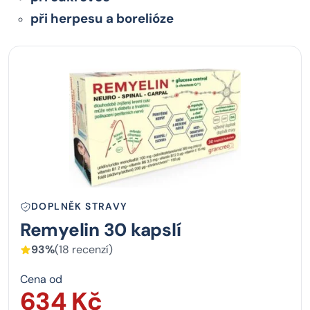
při herpesu a borelióze
DOPLNĚK STRAVY
Remyelin 30 kapslí
93%
(18 recenzí)
Cena od
634 Kč