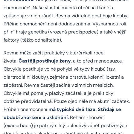
onemocnění. Naše vlastní imunita útočí na tkáně a
způsobuje v nich zánět. Revma viditelně postihuje klouby.
Příčina onemocnění není dodnes známa. Významnou roli
při ní hraje genetika (vrozená predispozice) a také vnější
faktory (těžko odhalitelné).
Revma může začít prakticky v kterémkoli roce
života.
Častěji postihuje ženy
, a to před menopauzou.
Obvykle postihuje volně pohyblivé typy kloubů (tzv.
diartrodiální klouby), zejména prstové, kolenní, loketní a
zápěstní. Revma častěji začíná v zimních měsících.
Obvykle má pomalý, plazivý začátek a je prakticky
obtížně předvídatelná. Pouze ojediněle má akutní začátek.
Průběh onemocnění
má typické dvě fáze. Střídají se
období zhoršení a uklidnění.
Během zhoršení
(exacerbace) je patrný silný bolestivý zánět postižených
kloubů. V době uklidnění je zánětlivá aktivita minimální.