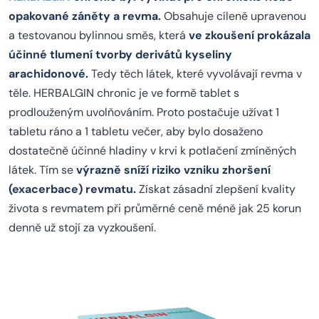
opakované záněty a revma.
Obsahuje cíleně upravenou
a testovanou bylinnou směs, která
ve zkoušení prokázala
účinné tlumení tvorby derivátů kyseliny
arachidonové.
Tedy těch látek, které vyvolávají revma v
těle. HERBALGIN chronic je ve formě tablet s
prodlouženým uvolňováním. Proto postačuje užívat 1
tabletu ráno a 1 tabletu večer, aby bylo dosaženo
dostatečně účinné hladiny v krvi k potlačení zmíněných
látek. Tím se
výrazně sníží riziko vzniku zhoršení
(exacerbace) revmatu.
Získat zásadní zlepšení kvality
života s revmatem při průměrné ceně méně jak 25 korun
denně už stojí za vyzkoušení.