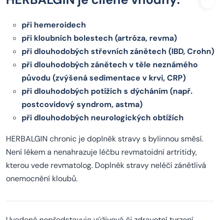
při hemeroidech
při kloubních bolestech (artróza, revma)
při dlouhodobých střevních zánětech (IBD, Crohn)
při dlouhodobých zánětech v těle neznámého
původu (zvýšená sedimentace v krvi, CRP)
při dlouhodobých potížích s dýcháním (např.
postcovidový syndrom, astma)
při dlouhodobých neurologických obtížích
HERBALGIN chronic je doplněk stravy s bylinnou směsí.
Není lékem a nenahrazuje léčbu revmatoidní artritidy,
kterou vede revmatolog. Doplněk stravy neléčí zánětlivá
onemocnění kloubů.
Uvedené nepředstavuje výživová či zdravotní tvrzení