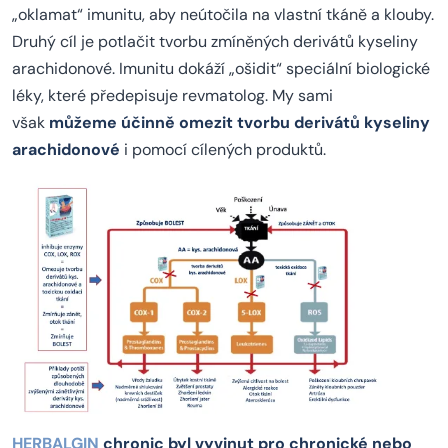
„oklamat“ imunitu, aby neútočila na vlastní tkáně a klouby.
Druhý cíl je potlačit tvorbu zmíněných derivátů kyseliny
arachidonové. Imunitu dokáží „ošidit“ speciální biologické
léky, které předepisuje revmatolog. My sami
však
můžeme účinně omezit tvorbu derivátů kyseliny
arachidonové
i pomocí cílených produktů.
HERBALGIN
chronic byl vyvinut pro chronické nebo