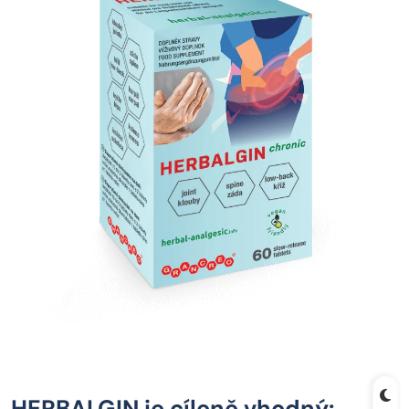
HERBALGIN je cíleně vhodný: