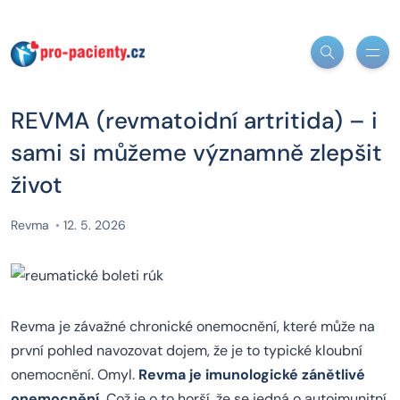
REVMA (revmatoidní artritida) – i
sami si můžeme významně zlepšit
život
Revma
12. 5. 2026
Revma je závažné chronické onemocnění, které může na
první pohled navozovat dojem, že je to typické kloubní
onemocnění. Omyl.
Revma je imunologické zánětlivé
onemocnění.
Což je o to horší, že se jedná o autoimunitní