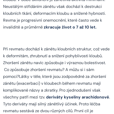
Neustálým střídáním zánětu však dochází k destrukci
kloubních tkání, deformacím kloubu a snížené hybnosti.
Revma je progresivní onemocnění, které často vede k
invaliditě a průměrně
zkracuje život o 7 až 10 let.
Při revmatu dochází k zánětu kloubních struktur, což vede
k deformitám, zhrubnutí a snížení pohyblivosti kloubů.
Zhoršení zánětu navíc způsobuje i výraznou bolestivost.
Co způsobuje zhoršení revmatu? A můžu si i sám
pomoci?Látky v těle, které jsou zodpovědné za zhoršení
zánětu (exacerbaci) v kloubech během revmatu mají
komplikované názvy a zkratky. Pro zjednodušení však
všechny patří mezi tzv.
deriváty kyseliny arachidonové
.
Tyto deriváty mají silný zánětlivý účinek. Proto léčba
revmatu sestává ze dvou různých cílů. První cíl je