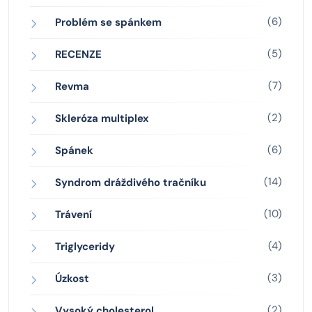
(6)
Problém se spánkem
(5)
RECENZE
(7)
Revma
(2)
Skleróza multiplex
(6)
Spánek
(14)
Syndrom dráždivého tračníku
(10)
Trávení
(4)
Triglyceridy
(3)
Úzkost
(2)
Vysoký cholesterol