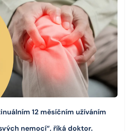
tinuálním 12 měsíčním užíváním
vých nemocí“, říká doktor.