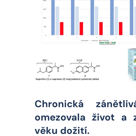
Chronická zánětl
omezovala život a z
věku dožití.