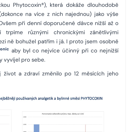
kou Phytocoxin®), která dokáže dlouhodobě
(dokonce na více z nich najednou) jako výše
 Ovšem při denní doporučené dávce nižší až o
í trpíme různými chronickými zánětlivými
i ně bohužel patřím i já. I proto jsem osobně
onic
aby byl co nejvíce účinný při co nejnižší
 vyvíjel pro sebe.
j život a zdraví změnilo po 12 měsících jeho