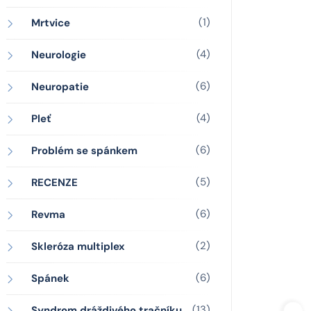
(1)
Mrtvice
(4)
Neurologie
(6)
Neuropatie
(4)
Pleť
(6)
Problém se spánkem
(5)
RECENZE
(6)
Revma
(2)
Skleróza multiplex
(6)
Spánek
(13)
Syndrom dráždivého tračníku