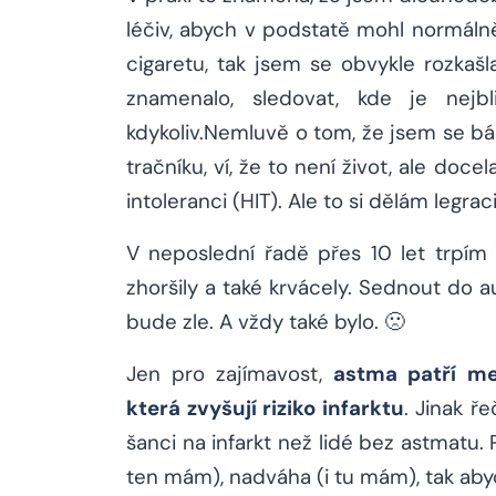
léčiv, abych v podstatě mohl normálně 
cigaretu, tak jsem se obvykle rozkašl
znamenalo, sledovat, kde je nejb
kdykoliv.Nemluvě o tom, že jsem se bá
tračníku, ví, že to není život, ale doc
intoleranci (HIT). Ale to si dělám legraci
V neposlední řadě přes 10 let trpím 
zhoršily a také krvácely. Sednout do 
bude zle. A vždy také bylo. 🙁
Jen pro zajímavost,
astma patří me
která zvyšují riziko infarktu
. Jinak ř
šanci na infarkt než lidé bez astmatu. P
ten mám), nadváha (i tu mám), tak aby