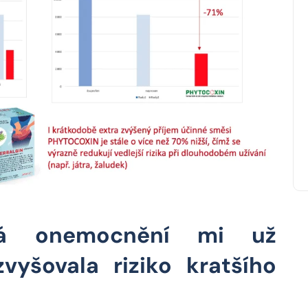
ivá onemocnění mi už
vyšovala riziko kratšího