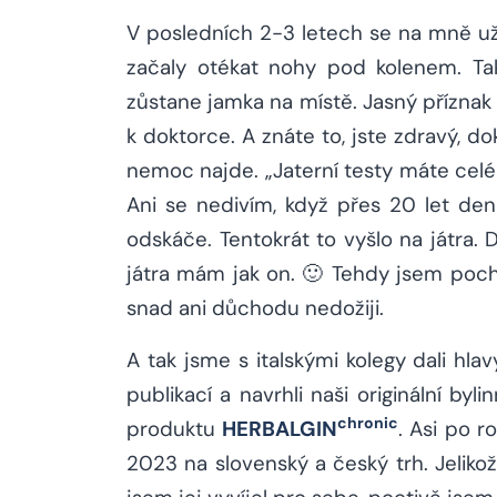
V posledních 2-3 letech se na mně už 
začaly otékat nohy pod kolenem. Tak
zůstane jamka na místě. Jasný přízna
k doktorce. A znáte to, jste zdravý, do
nemoc najde. „Jaterní testy máte celé 
Ani se nedivím, když přes 20 let denn
odskáče. Tentokrát to vyšlo na játra. D
játra mám jak on. 🙂 Tehdy jsem poch
snad ani důchodu nedožiji.
A tak jsme s italskými kolegy dali hl
publikací a navrhli naši originální byl
chronic
produktu
HERBALGIN
. Asi po r
2023 na slovenský a český trh. Jelikož