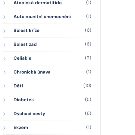
(1)
Atopická dermatitida
(1)
Autoimunitní onemocnění
(6)
Bolest kříže
(6)
Bolest zad
(2)
Celiakie
(1)
Chronická únava
(10)
Děti
(5)
Diabetes
(6)
Dýchací cesty
(1)
Ekzém