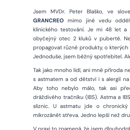
Jsem MVDr. Peter Blaško, ve slove
GRANCREO
mimo jiné vedu odděl
klinického testování. Je mi 48 let 
obyčejný otec 2 kluků v pubertě. Ne
propagovat různé produkty, o kterých
Jednoduše, jsem běžný spotřebitel. Al
Tak jako mnoho lidí, ani mně příroda ne
s astmatem a od dětství i s alergií na 
Aby toho nebylo málo, tak asi pře
dráždivého tračníku (IBS). Astma a IB
sliznic. U astmatu jde o chronick
mikrozánět střeva. Jedno lepší než dru
V praxi to znamená, že jsem dlouhodob