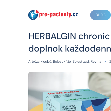
BLOG
HERBALGIN chronic 
doplnok každodenne
Artróza kloubů
,
Bolest kříže
,
Bolest zad
,
Revma
2