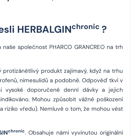
chronic
nesli HERBALGIN
?
la naše společnost PHARCO GRANCREO na trh
 protizánětlivý produkt zajímavý, když na trhu
profenů, nimesulidů a podobně. Odpověď tkví v
mi vysoké doporučené denní dávky a jejich
aindikováno. Mohou způsobit vážné poškození
 a riziko vředu). Nemluvě o tom, že mohou vést
chronic
GIN
. Obsahuje námi vyvinutou originální