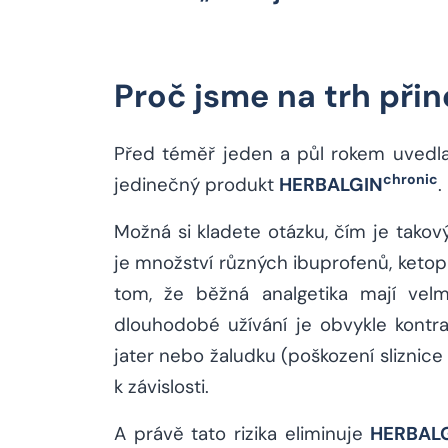
Proč jsme na trh při
Před téměř jeden a půl rokem uved
chronic
jedinečný produkt
HERBALGIN
.
Možná si kladete otázku, čím je takový
je množství různých ibuprofenů, keto
tom, že běžná analgetika mají vel
dlouhodobé užívání je obvykle kontr
jater nebo žaludku (poškození sliznice
k závislosti.
A právě tato rizika eliminuje
HERBAL