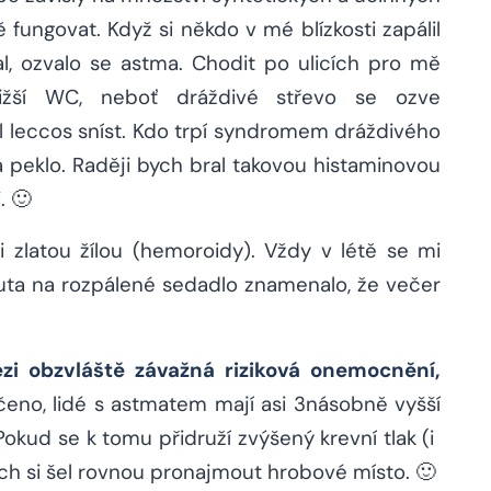
fungovat. Když si někdo v mé blízkosti zapálil
al, ozvalo se astma. Chodit po ulicích pro mě
ližší WC, neboť dráždivé střevo se ozve
l leccos sníst. Kdo trpí syndromem dráždivého
ela peklo. Raději bych bral takovou histaminovou
. 🙂
i zlatou žílou (hemoroidy). Vždy v létě se mi
auta na rozpálené sedadlo znamenalo, že večer
zi obzvláště závažná riziková onemocnění,
ečeno, lidé s astmatem mají asi 3násobně vyšší
okud se k tomu přidruží zvýšený krevní tlak (i ​​
ch si šel rovnou pronajmout hrobové místo. 🙂