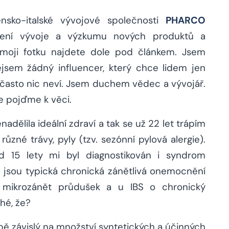
nsko-italské vývojové společnosti
PHARCO
ení vývoje a výzkumu nových produktů a
a moji fotku najdete dole pod článkem. Jsem
jsem žádný influencer, který chce lidem jen
 často nic neví. Jsem duchem vědec a vývojář.
e pojďme k věci.
nadělila ideální zdraví a tak se už 22 let trápím
různé trávy, pyly (tzv. sezónní pylová alergie).
d 15 lety mi byl diagnostikován i syndrom
S jsou typická chronická zánětlivá onemocnění
ý mikrozánět průdušek a u IBS o chronický
hé, že?
ě závislý na množství syntetických a účinných