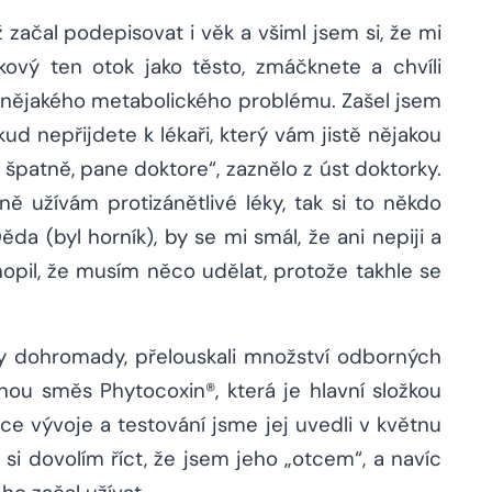
začal podepisovat i věk a všiml jsem si, že mi
ový ten otok jako těsto, zmáčknete a chvíli
k nějakého metabolického problému. Zašel jsem
kud nepřijdete k lékaři, který vám jistě nějakou
špatně, pane doktore“, zaznělo z úst doktorky.
ě užívám protizánětlivé léky, tak si to někdo
ěda (byl horník), by se mi smál, že ani nepiji a
opil, že musím něco udělat, protože takhle se
avy dohromady, přelouskali množství odborných
innou směs Phytocoxin®, která je hlavní složkou
oce vývoje a testování jsme jej uvedli v květnu
 si dovolím říct, že jsem jeho „otcem“, a navíc