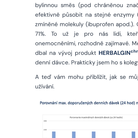
bylinnou směs (pod chráněnou znač
efektivně působit na stejné enzymy 
zmíněné molekuly (ibuprofen apod.).
71%. To už je pro nás lidi, kteř
onemocněními, rozhodně zajímavé. Mez
chr
dbal na vývoj produkt
HERBALGIN
denní dávce. Prakticky jsem ho s kolegy
A teď vám mohu přiblížit, jak se mů
užívání.